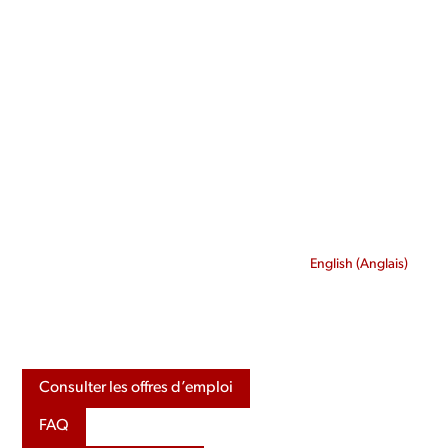
Skip
to
content
English
(
Anglais
)
Consulter les offres d’emploi
FAQ