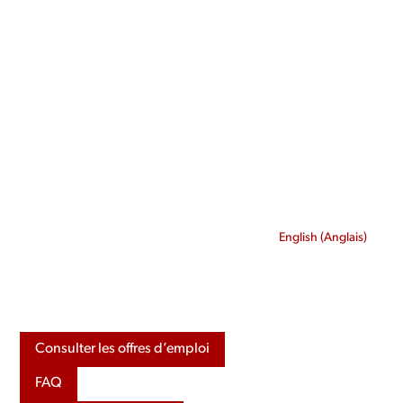
Skip
to
content
English
(
Anglais
)
Consulter les offres d’emploi
FAQ