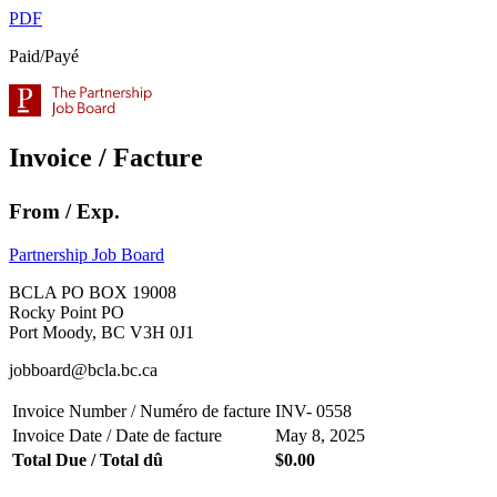
PDF
Paid/Payé
Invoice / Facture
From / Exp.
Partnership Job Board
BCLA PO BOX 19008
Rocky Point PO
Port Moody, BC V3H 0J1
jobboard@bcla.bc.ca
Invoice Number / Numéro de facture
INV- 0558
Invoice Date / Date de facture
May 8, 2025
Total Due / Total dû
$0.00