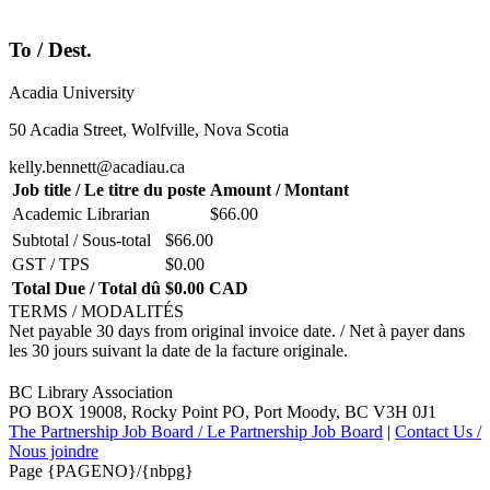
To / Dest.
Acadia University
50 Acadia Street, Wolfville, Nova Scotia
kelly.bennett@acadiau.ca
Job title / Le titre du poste
Amount / Montant
Academic Librarian
$66.00
Subtotal / Sous-total
$66.00
GST / TPS
$0.00
Total Due / Total dû
$0.00 CAD
TERMS / MODALITÉS
Net payable 30 days from original invoice date. / Net à payer dans
les 30 jours suivant la date de la facture originale.
BC Library Association
PO BOX 19008, Rocky Point PO, Port Moody, BC V3H 0J1
The Partnership Job Board / Le Partnership Job Board
|
Contact Us /
Nous joindre
Page {PAGENO}/{nbpg}